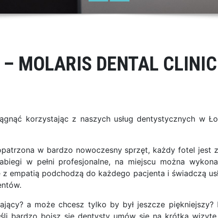
– MOLARIS DENTAL CLINIC
ągnąć korzystając z naszych usług dentystycznych w Ło
aopatrzona w bardzo nowoczesny sprzęt, każdy fotel jest
abiegi w pełni profesjonalne, na miejscu można wykonać
e z empatią podchodzą do każdego pacjenta i świadczą usł
entów.
lający? a może chcesz tylko by był jeszcze piękniejszy?
śli bardzo boisz się dentysty umów się na krótką wizytę