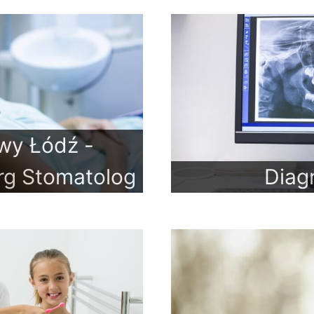
wy Łódź -
rg Stomatolog
Diag