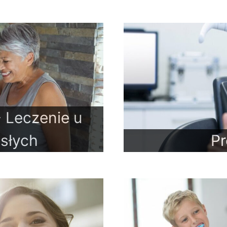
 Leczenie u
osłych
Pr