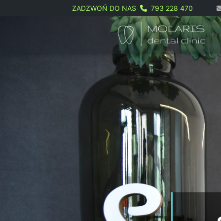
ZADZWOŃ DO NAS
793 228 470
Skip
to
content