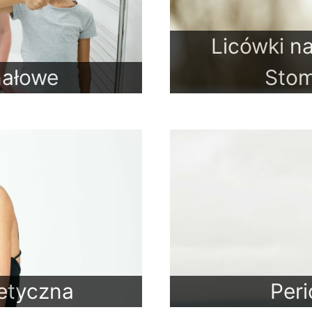
Licówki n
nałowe
Stom
etyczna
Peri