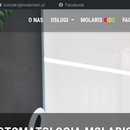
kontakt@molarisdc.pl
Facebook
O NAS
USŁUGI
MOLARIS
K
I
D
S
FA