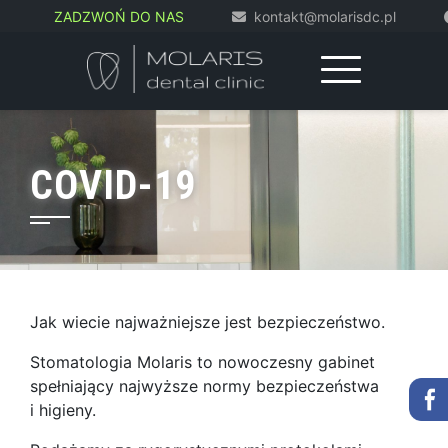
ZADZWOŃ DO NAS
kontakt@molarisdc.pl
Skip
to
content
COVID-19
Jak wiecie najważniejsze jest bezpieczeństwo.
Stomatologia Molaris to nowoczesny gabinet
spełniający najwyższe normy bezpieczeństwa
i higieny.