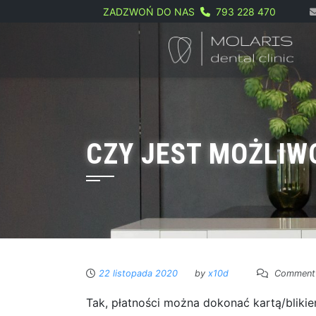
ZADZWOŃ DO NAS
793 228 470
Skip
to
content
CZY JEST MOŻLIW
22 listopada 2020
by
x10d
Comment 
Tak, płatności można dokonać kartą/bliki