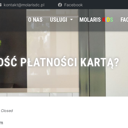
kontakt@molarisdc.pl
Facebook
O NAS
USŁUGI
MOLARIS
K
I
D
S
FA
OŚĆ PŁATNOŚCI KARTĄ?
Closed
em